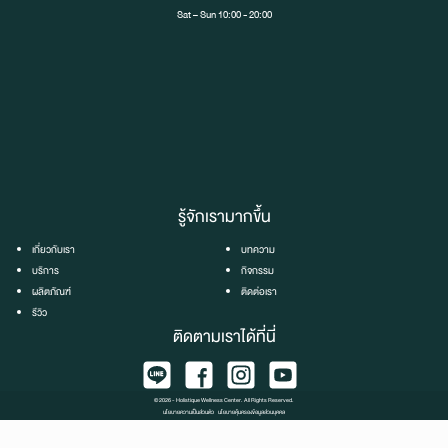
Sat – Sun 10:00 - 20:00
รู้จักเรามากขึ้น
เกี่ยวกับเรา
บทความ
บริการ
กิจกรรม
ผลิตภัณฑ์
ติดต่อเรา
รีวิว
ติดตามเราได้ที่นี่
© 2026 - Holistique Wellness Center. All Rights Reserved.
นโยบายความเป็นส่วนตัว
·
นโยบายคุ้มครองข้อมูลส่วนบุคคล