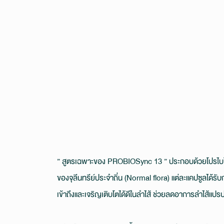
” สูตรเฉพาะของ PROBIOSync 13 ” ประกอบด้วยโปรไบโอ
ของจุลีนทรีย์ประจำถิ่น (Normal flora) แต่ละแคปซูลได้ร
เข้าถึงและเจริญเติบโตได้ดีในลำไส้ ช่วยลดอาการลำไส้แปร