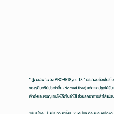
” สูตรเฉพาะของ PROBIOSync 13 ” ประกอบด้วยโปรไบโอ
ของจุลีนทรีย์ประจำถิ่น (Normal flora) แต่ละแคปซูลได้ร
เข้าถึงและเจริญเติบโตได้ดีในลำไส้ ช่วยลดอาการลำไส้แปร
วิธีบริโภค : รับประทานครั้งละ 2 แคปซูล ก่อนนอนหรือตา