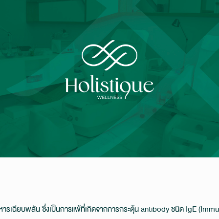
หารเฉียบพลัน ซึ่งเป็นการแพ้ที่เกิดจากการกระตุ้น antibody ชนิด IgE (Immu