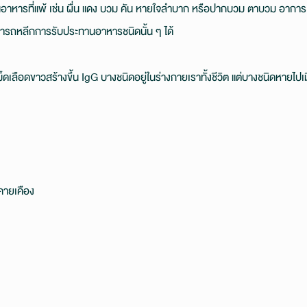
อาหารที่แพ้ เช่น ผื่น แดง บวม คัน หายใจลำบาก หรือปากบวม ตาบวม อาการเหล่า
มารถหลีกการรับประทานอาหารชนิดนั้น ๆ ได้
ม็ดเลือดขาวสร้างขึ้น IgG บางชนิดอยู่ในร่างกายเราทั้งชีวิต แต่บางชนิดหาย
คายเคือง