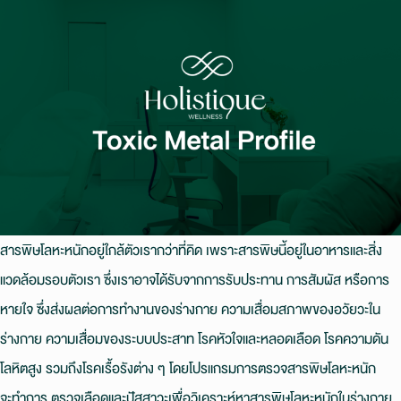
สารพิษโลหะหนักอยู่ใกล้ตัวเรากว่าที่คิด เพราะสารพิษนี้อยู่ในอาหารและสิ่ง
แวดล้อมรอบตัวเรา ซึ่งเราอาจได้รับจากการรับประทาน การสัมผัส หรือการ
หายใจ ซึ่งส่งผลต่อการทํางานของร่างกาย ความเสื่อมสภาพของอวัยวะใน
ร่างกาย ความเสื่อมของระบบประสาท โรคหัวใจและหลอดเลือด โรคความดัน
โลหิตสูง รวมถึงโรคเรื้อรังต่าง ๆ โดยโปรแกรมการตรวจสารพิษโลหะหนัก
จะทําการ ตรวจเลือดและปัสสาวะเพื่อวิเคราะห์หาสารพิษโลหะหนักในร่างกาย