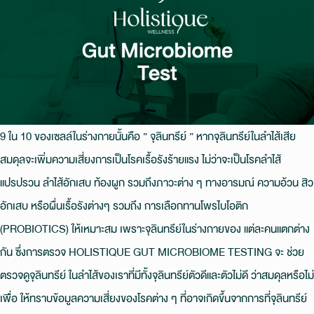
9 ใน 10 ของเซลล์ในร่างกายนั้นคือ ” จุลินทรีย์ ” หากจุลินทรีย์ในลําไส้เสีย
สมดุลจะเพิ่มความเสี่ยงการเป็นโรคเรื้อรังร้ายแรง ไม่ว่าจะเป็นโรคลําไส้
แปรปรวน ลําไส้อักเสบ ท้องผูก รวมถึงภาวะต่าง ๆ ทางอารมณ์ ความอ้วน สิว
อักเสบ หรือผื่นเรื้อรังต่างๆ รวมถึง การเลือกทานโพรไบโอติก
(PROBIOTICS) ให้เหมาะสม เพราะจุลินทรีย์ในร่างกายของ แต่ละคนแตกต่าง
กัน ซึ่งการตรวจ HOLISTIQUE GUT MICROBIOME TESTING จะ ช่วย
ตรวจดูจุลินทรีย์ ในลําไส้ของเราที่มีทั้งจุลินทรีย์ตัวดีและตัวไม่ดี ว่าสมดุลหรือไม่
เพื่อ ให้ทราบข้อมูลความเสี่ยงของโรคต่าง ๆ ที่อาจเกิดขึ้นจากการที่จุลินทรีย์