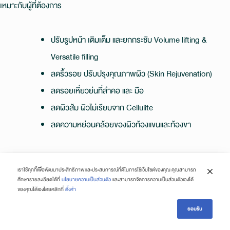
เหมาะกับผู้ที่ต้องการ
ปรับรูปหน้า เติมเต็ม และยกกระชับ Volume lifting &
Versatile filling
ลดริ้วรอย ปรับปรุงคุณภาพผิว (Skin Rejuvenation)
ลดรอยเหี่ยวย่นที่ลำคอ และ มือ
ลดผิวส้ม ผิวไม่เรียบจาก Cellulite
ลดความหย่อนคล้อยของผิวท้องแขนและท้องขา
ความปลอดภัยของ Radiesse ?
เราใช้คุกกี้เพื่อพัฒนาประสิทธิภาพ และประสบการณ์ที่ดีในการใช้เว็บไซต์ของคุณ คุณสามารถ
ศึกษารายละเอียดได้ที่
นโยบายความเป็นส่วนตัว
และสามารถจัดการความเป็นส่วนตัวเองได้
ของคุณได้เองโดยคลิกที่
ตั้งค่า
Radiesse
ผลิตจาก Calcium Hydroxylapatite (CaHA) ซึ่งมีลักษณะเป็น
โมเลกุลกลม Microspheres ขนาดเท่าๆกัน ซึ่งจะกระตุ้นระบบภูมิคุ้มกันใน
ยอมรับ
ร่างกายอย่างพอเหมาะ ส่งผลให้แพ้น้อยและปลอดภัยกว่าสาร Biostimulator