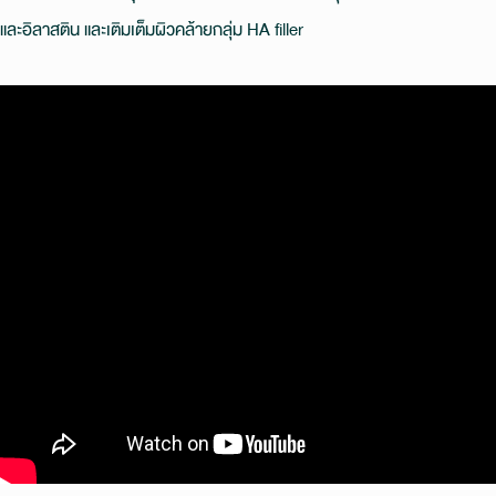
และอิลาสติน และเติมเต็มผิวคล้ายกลุ่ม HA filler