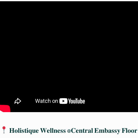
𝐇𝐨𝐥𝐢𝐬𝐭𝐢𝐪𝐮𝐞 𝐖𝐞𝐥𝐥𝐧𝐞𝐬𝐬 @𝐂𝐞𝐧𝐭𝐫𝐚𝐥 𝐄𝐦𝐛𝐚𝐬𝐬𝐲 𝐅𝐥𝐨𝐨𝐫