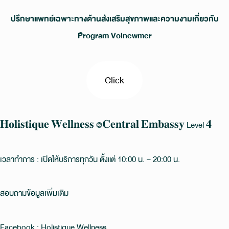
ปรึกษาแพทย์เฉพาะทางด้านส่งเสริมสุขภาพและความงามเกี่ยวกับ
Program Volnewmer
Click
𝐇𝐨𝐥𝐢𝐬𝐭𝐢𝐪𝐮𝐞 𝐖𝐞𝐥𝐥𝐧𝐞𝐬𝐬 @𝐂𝐞𝐧𝐭𝐫𝐚𝐥 𝐄𝐦𝐛𝐚𝐬𝐬𝐲 Level 𝟒
เวลาทำการ : เปิดให้บริการทุกวัน ตั้งแต่ 10:00 น. – 20:00 น.
สอบถามข้อมูลเพิ่มเติม
Facebook : Holistique Wellness